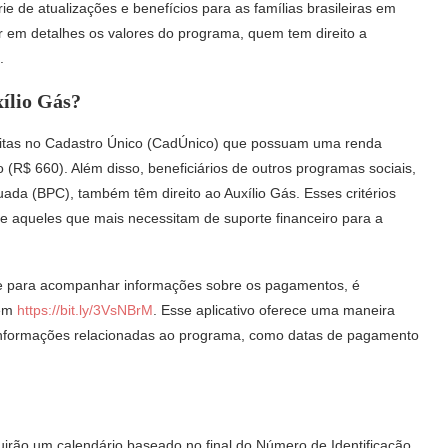
e de atualizações e benefícios para as famílias brasileiras em
ar em detalhes os valores do programa, quem tem direito a
.
ílio Gás?
critas no Cadastro Único (CadÚnico) que possuam uma renda
(R$ 660). Além disso, beneficiários de outros programas sociais,
ada (BPC), também têm direito ao Auxílio Gás. Esses critérios
ce aqueles que mais necessitam de suporte financeiro para a
ás e para acompanhar informações sobre os pagamentos, é
 em
https://bit.ly/3VsNBrM
. Esse aplicativo oferece uma maneira
s informações relacionadas ao programa, como datas de pagamento
irão um calendário baseado no final do Número de Identificação