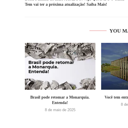
Tem vai ter a próxima atualização! Saiba Mais!
YOU M
Brasil pode retomar a Monarquia.
Você tem entr
Entenda!
8 d
8 de maio de 2025