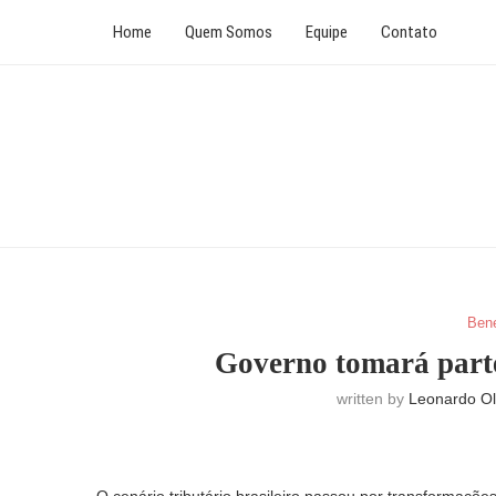
Home
Quem Somos
Equipe
Contato
Bene
Governo tomará parte
written by
Leonardo Ol
O cenário tributário brasileiro passou por transformaçõ