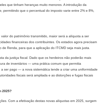
les que tinham heranças muito menores. A introdução da
e, permitindo que o percentual do imposto varie entre 2% e 8%,
alor do patrimônio transmitido, maior será a alíquota a ser
acidades financeiras dos contribuintes. Os estados agora precisam
sto de Renda, para que a aplicação do ITCMD seja mais justa.
ta da justiça fiscal. Dado que os herdeiros não poderão mais
tura de inventários — uma prática comum que permitia
o a ser pago — a nova sistemática tende a criar uma uniformidade
oridades fiscais será ampliada e as distorções e fugas fiscais
em 2025?
ções. Com a efetivação destas novas alíquotas em 2025, surgem