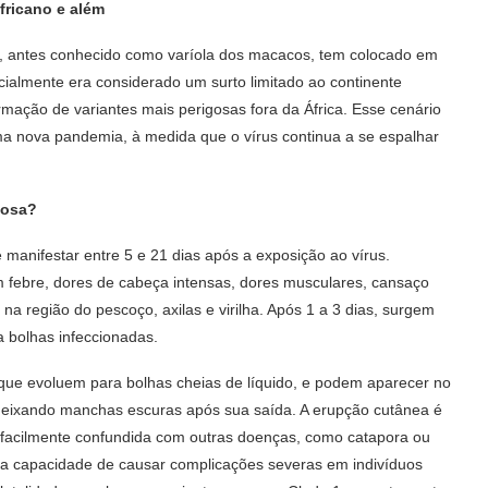
fricano e além
 antes conhecido como varíola dos macacos, tem colocado em
cialmente era considerado um surto limitado ao continente
mação de variantes mais perigosas fora da África. Esse cenário
ma nova pandemia, à medida que o vírus continua a se espalhar
gosa?
anifestar entre 5 e 21 dias após a exposição ao vírus.
om febre, dores de cabeça intensas, dores musculares, cansaço
 na região do pescoço, axilas e virilha. Após 1 a 3 dias, surgem
 bolhas infeccionadas.
 evoluem para bolhas cheias de líquido, e podem aparecer no
deixando manchas escuras após sua saída. A erupção cutânea é
r facilmente confundida com outras doenças, como catapora ou
sua capacidade de causar complicações severas em indivíduos