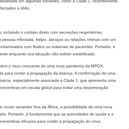
letalidade em algumas variantes, como a Clade 1, recentemente
nfectados a óbito.
incluindo o contato direto com secreções respiratórias
a pessoa infectada, beijos, abraços ou relações íntimas com um
ntaminados com fluidos ou materiais de pacientes. Portanto, é
ente enquanto sua situação não estiver estabilizada.
sobre o risco crescente de uma nova pandemia da MPOX,
da para conter a propagação da doença. A confirmação de uma
a Suécia, especialmente associada à Clade 1, que apresenta uma
 preventivas em escala global para evitar uma disseminação
 novas variantes fora da África, a possibilidade de uma nova
a. Portanto, é fundamental que as autoridades de saúde e a
eventivas eficazes para conter a propagação do vírus.