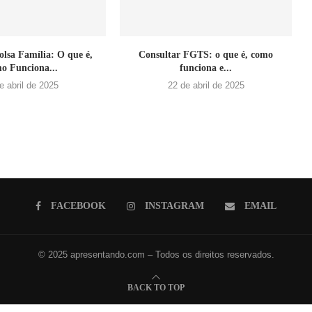
lsa Família: O que é,
Consultar FGTS: o que é, como
o Funciona...
funciona e...
e abril de 2025
22 de abril de 2025
FACEBOOK
INSTAGRAM
EMAIL
© 2025 apresentando.com – Todos os direitos reservados.
BACK TO TOP