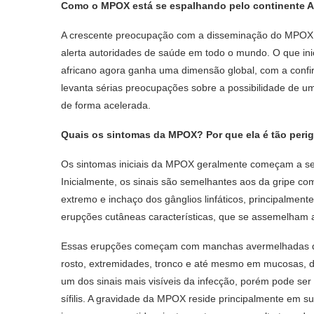
Como o MPOX está se espalhando pelo continente A
A crescente preocupação com a disseminação do MPOX,
alerta autoridades de saúde em todo o mundo. O que ini
africano agora ganha uma dimensão global, com a confir
levanta sérias preocupações sobre a possibilidade de u
de forma acelerada.
Quais os sintomas da MPOX? Por que ela é tão peri
Os sintomas iniciais da MPOX geralmente começam a se m
Inicialmente, os sinais são semelhantes aos da gripe c
extremo e inchaço dos gânglios linfáticos, principalmente
erupções cutâneas características, que se assemelham a
Essas erupções começam com manchas avermelhadas que
rosto, extremidades, tronco e até mesmo em mucosas, 
um dos sinais mais visíveis da infecção, porém pode se
sífilis. A gravidade da MPOX reside principalmente em 