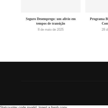
Seguro Desemprego: um alívio em
Programa Bo
tempos de transição
Com
8 de maio de 2025
28 d
Statcounter code invalid. Insert a fresh copy.