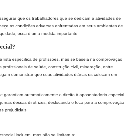
ssegurar que os trabalhadores que se dedicam a atividades de
onheça as condições adversas enfrentadas em seus ambientes de
equidade, essa é uma medida importante.
ecial?
ma lista específica de profissões, mas se baseia na comprovação
s profissionais de saúde, construção civil, mineração, entre
nsigam demonstrar que suas atividades diárias os colocam em
ue garantiam automaticamente o direito à aposentadoria especial.
lgumas dessas diretrizes, deslocando o foco para a comprovação
s prejudiciais.
special incluem, mas não se limitam a: