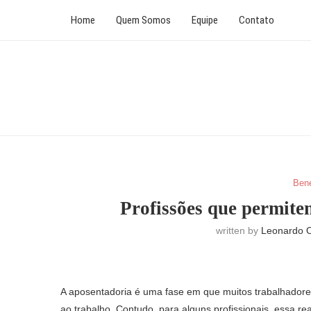
Home
Quem Somos
Equipe
Contato
Bene
Profissões que permite
written by
Leonardo O
A aposentadoria é uma fase em que muitos trabalhadore
ao trabalho. Contudo, para alguns profissionais, essa 