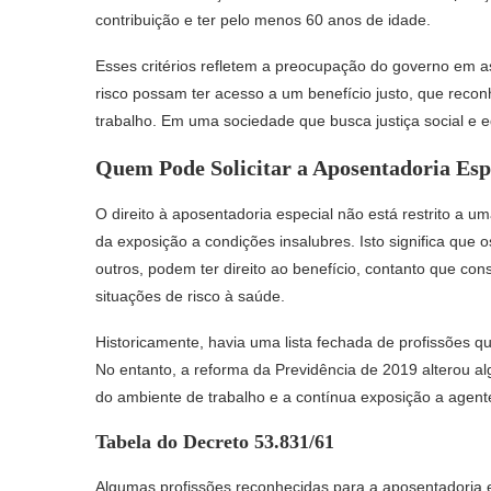
contribuição e ter pelo menos 60 anos de idade.
Esses critérios refletem a preocupação do governo em a
risco possam ter acesso a um benefício justo, que rec
trabalho. Em uma sociedade que busca justiça social e 
Quem Pode Solicitar a Aposentadoria Esp
O direito à aposentadoria especial não está restrito a u
da exposição a condições insalubres. Isto significa que o
outros, podem ter direito ao benefício, contanto que co
situações de risco à saúde.
Historicamente, havia uma lista fechada de profissões q
No entanto, a reforma da Previdência de 2019 alterou a
do ambiente de trabalho e a contínua exposição a agente
Tabela do Decreto 53.831/61
Algumas profissões reconhecidas para a aposentadoria e