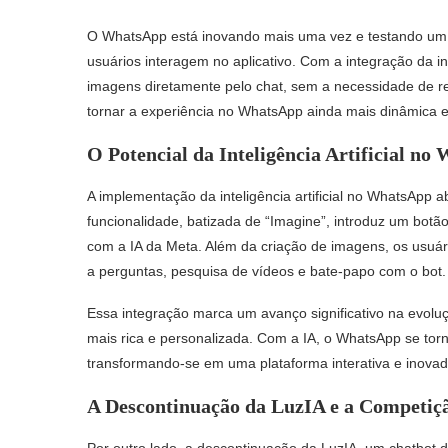
O WhatsApp está inovando mais uma vez e testando um 
usuários interagem no aplicativo. Com a integração da inte
imagens diretamente pelo chat, sem a necessidade de r
tornar a experiência no WhatsApp ainda mais dinâmica e 
O Potencial da Inteligência Artificial n
A implementação da inteligência artificial no WhatsApp a
funcionalidade, batizada de “Imagine”, introduz um botã
com a IA da Meta. Além da criação de imagens, os usuár
a perguntas, pesquisa de vídeos e bate-papo com o bot.
Essa integração marca um avanço significativo na evolu
mais rica e personalizada. Com a IA, o WhatsApp se to
transformando-se em uma plataforma interativa e inovad
A Descontinuação da LuzIA e a Competiç
Por outro lado, a descontinuação da LuzIA, um chatbot