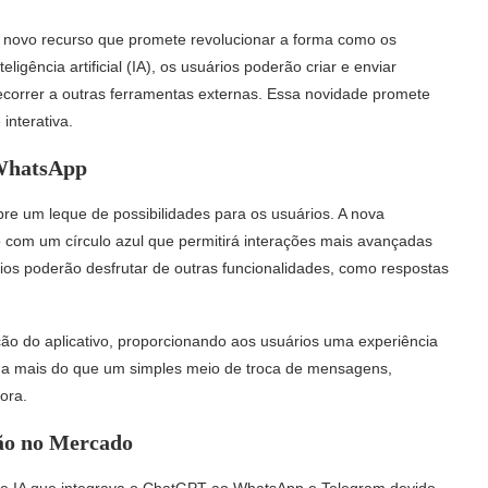
novo recurso que promete revolucionar a forma como os
ligência artificial (IA), os usuários poderão criar e enviar
ecorrer a outras ferramentas externas. Essa novidade promete
interativa.
o WhatsApp
bre um leque de possibilidades para os usuários. A nova
o com um círculo azul que permitirá interações mais avançadas
ios poderão desfrutar de outras funcionalidades, como respostas
ção do aplicativo, proporcionando aos usuários uma experiência
rna mais do que um simples meio de troca de mensagens,
ora.
ão no Mercado
 de IA que integrava o ChatGPT ao WhatsApp e Telegram devido