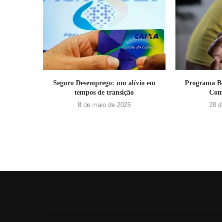
Seguro Desemprego: um alívio em
Programa Bo
tempos de transição
Com
8 de maio de 2025
28 d