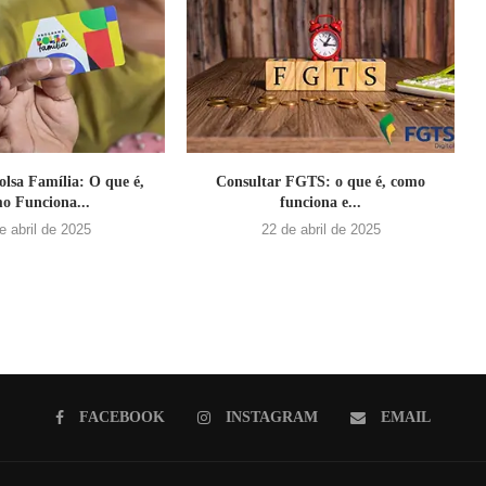
lsa Família: O que é,
Consultar FGTS: o que é, como
o Funciona...
funciona e...
e abril de 2025
22 de abril de 2025
FACEBOOK
INSTAGRAM
EMAIL